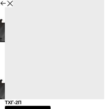
Назад
ТХГ-2П